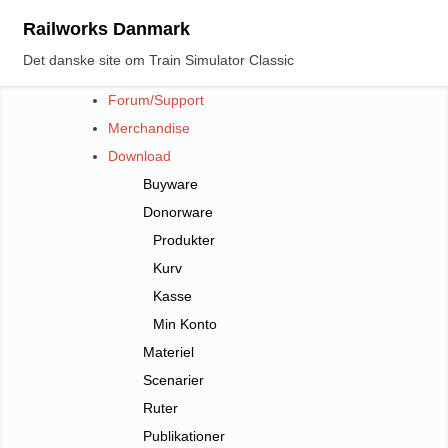
Skip
Railworks Danmark
to
Det danske site om Train Simulator Classic
content
Forum/Support
Merchandise
Download
Buyware
Donorware
Produkter
Kurv
Kasse
Min Konto
Materiel
Scenarier
Ruter
Publikationer