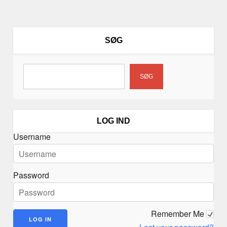
SØG
SØG
LOG IND
Username
Password
Remember Me