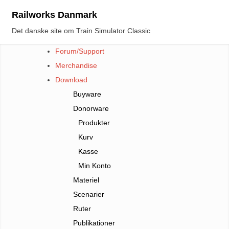
Skip
Railworks Danmark
to
Det danske site om Train Simulator Classic
content
Forum/Support
Merchandise
Download
Buyware
Donorware
Produkter
Kurv
Kasse
Min Konto
Materiel
Scenarier
Ruter
Publikationer