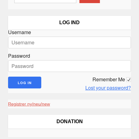
a
v
i
LOG IND
g
Username
a
t
i
Password
o
n
Remember Me
Lost your password?
Registrer ny/neu/new
DONATION