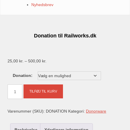
Nyhedsbrev
Donation til Railworks.dk
Prisinterval:
25,00
kr.
–
500,00
kr.
25,00 kr.
Donation:
til
500,00 kr.
Donation
TILFØJ TIL KURV
til
Railworks.dk
Varenummer (SKU):
DONATION
Kategori:
Donorware
antal
Beskrivelse
Yderligere information