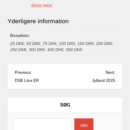
donor ware
Yderligere information
Donation:
25 DKK, 50 DKK, 75 DKK, 100 DKK, 150 DKK, 200 DKK,
250 DKK, 300 DKK, 400 DKK, 500 DKK
I
Previous:
Next:
n
DSB Litra ER
Jylland 2025
d
l
æ
SØG
g
s
n
SØG