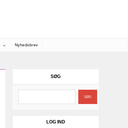
o
Nyhedsbrev
SØG
SØG
LOG IND