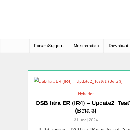
Skip
to
content
Forum/Support
Merchandise
Download
Nyheder
DSB litra ER (IR4) – Update2_Tes
(Beta 3)
31. maj 2024
3. Betaversion af DSB Litra ER er nu frigivet. Den