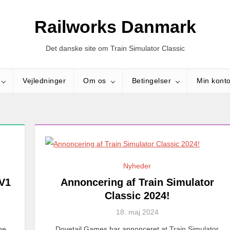
Railworks Danmark
Det danske site om Train Simulator Classic
Vejledninger
Om os
Betingelser
Min kont
Nyheder
tV1
Annoncering af Train Simulator
Classic 2024!
18. maj 2024
ne
Dovetail Games har annonceret at Train Simulator