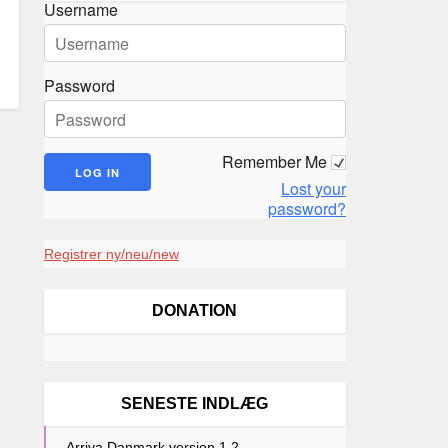
Username
Password
Remember Me
Lost your
password?
Registrer ny/neu/new
DONATION
SENESTE INDLÆG
Arriva Danmark version 1.2