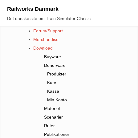
Skip
Railworks Danmark
to
Det danske site om Train Simulator Classic
content
Forum/Support
Merchandise
Download
Buyware
Donorware
Produkter
Kurv
Kasse
Min Konto
Materiel
Scenarier
Ruter
Publikationer