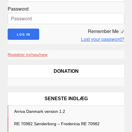
n
Password
g
Remember Me
Lost your password?
Registrer ny/neu/new
DONATION
SENESTE INDLÆG
Arriva Danmark version 1.2
RE 70982 Sønderborg – Fredericia RE 70982