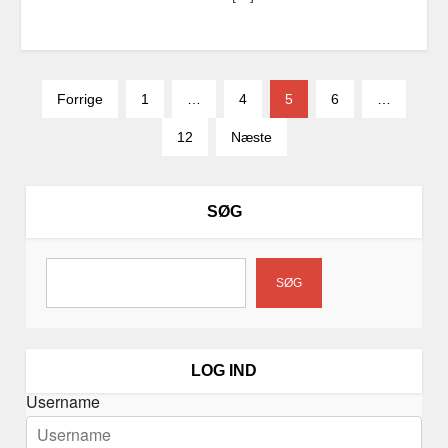
I
Forrige
1
…
4
5
6
…
n
12
Næste
d
l
æ
SØG
g
s
i
SØG
n
d
d
LOG IND
e
Username
l
i