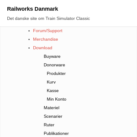
Skip
Railworks Danmark
to
Det danske site om Train Simulator Classic
content
Forum/Support
Merchandise
Download
Buyware
Donorware
Produkter
Kurv
Kasse
Min Konto
Materiel
Scenarier
Ruter
Publikationer