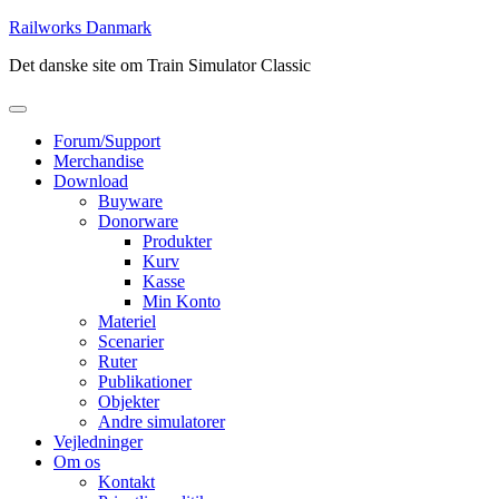
Skip
Railworks Danmark
to
Det danske site om Train Simulator Classic
content
Forum/Support
Merchandise
Download
Buyware
Donorware
Produkter
Kurv
Kasse
Min Konto
Materiel
Scenarier
Ruter
Publikationer
Objekter
Andre simulatorer
Vejledninger
Om os
Kontakt