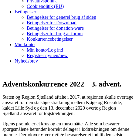
Privatlivspolitik
Cookiepolitik (EU)
Betingelser
Betingelser for generel brug af siden
Betingelser for Download
Betingelser for donation-ware
Betingelser for brug af forum
Konkurrencebetingelser
Min konto
Min konto/Log ind
Registrer ny/neu/new
Nyhedsbrev
Adventskonkurrence 2022 – 3. advent.
Staten og Region Sjælland aftalte i 2017, at regionen skulle overtage
ansvaret for den statslige strækning mellem Køge og Roskilde,
kaldet Lille Syd og den 13. december 2020 overtog Region
Sjælland ansvaret for togstrækningen.
Ugens præmie er et krus og en musemåtte. Alle som besvarer
spørgsmålene herunder korrekt deltager i lodtrækningen om denne
præmie. Derudover giver rigtige besvarelser et lod til den sidste