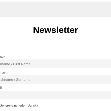
Newsletter
navn
rnavn
il
Generelle nyheder (Dansk)