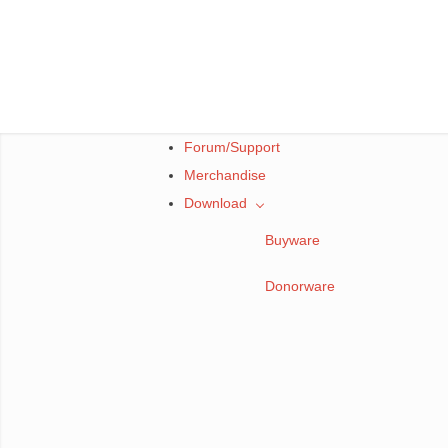
Skip
to
content
Forum/Support
Merchandise
Download
Buyware
Donorware