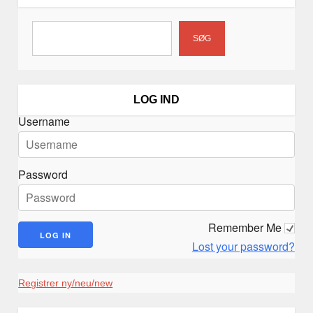
g
varesiden
s
n
SØG
a
v
i
LOG IND
g
Username
a
t
i
Password
o
n
Remember Me
Lost your password?
Registrer ny/neu/new