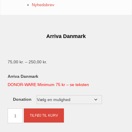
Nyhedsbrev
Arriva Danmark
Prisinterval:
75,00
kr.
–
250,00
kr.
75,00 kr.
Arriva Danmark
til
DONOR-WARE Minimum 75 kr – se teksten
250,00 kr.
Donation
Arriva
TILFØJ TIL KURV
Danmark
antal