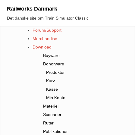
Skip
Railworks Danmark
to
Det danske site om Train Simulator Classic
content
Forum/Support
Merchandise
Download
Buyware
Donorware
Produkter
Kurv
Kasse
Min Konto
Materiel
Scenarier
Ruter
Publikationer