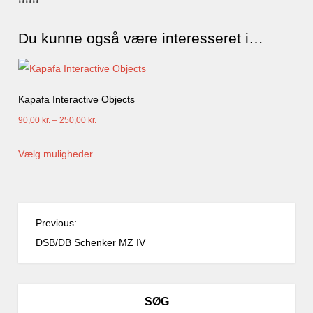
Du kunne også være interesseret i…
Kapafa Interactive Objects
Prisinterval:
90,00
kr.
–
250,00
kr.
90,00 kr.
Dette
Vælg muligheder
til
vare
250,00 kr.
har
flere
I
varianter.
Previous:
n
Mulighederne
DSB/DB Schenker MZ IV
d
kan
l
vælges
æ
på
SØG