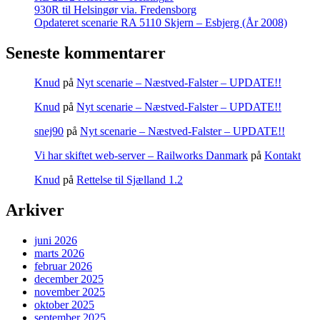
930R til Helsingør via. Fredensborg
Opdateret scenarie RA 5110 Skjern – Esbjerg (År 2008)
Seneste kommentarer
Knud
på
Nyt scenarie – Næstved-Falster – UPDATE!!
Knud
på
Nyt scenarie – Næstved-Falster – UPDATE!!
snej90
på
Nyt scenarie – Næstved-Falster – UPDATE!!
Vi har skiftet web-server – Railworks Danmark
på
Kontakt
Knud
på
Rettelse til Sjælland 1.2
Arkiver
juni 2026
marts 2026
februar 2026
december 2025
november 2025
oktober 2025
september 2025