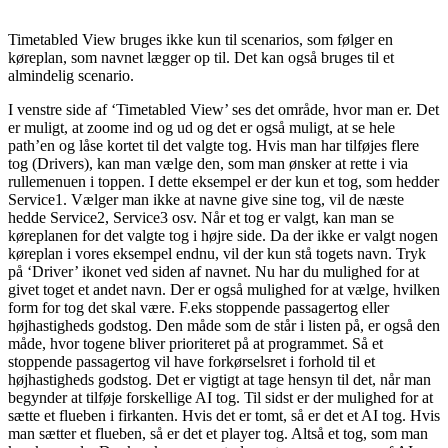
Timetabled View bruges ikke kun til scenarios, som følger en
køreplan, som navnet lægger op til. Det kan også bruges til et
almindelig scenario.
I venstre side af ‘Timetabled View’ ses det område, hvor man er. Det
er muligt, at zoome ind og ud og det er også muligt, at se hele
path’en og låse kortet til det valgte tog. Hvis man har tilføjes flere
tog (Drivers), kan man vælge den, som man ønsker at rette i via
rullemenuen i toppen. I dette eksempel er der kun et tog, som hedder
Service1. Vælger man ikke at navne give sine tog, vil de næste
hedde Service2, Service3 osv. Når et tog er valgt, kan man se
køreplanen for det valgte tog i højre side. Da der ikke er valgt nogen
køreplan i vores eksempel endnu, vil der kun stå togets navn. Tryk
på ‘Driver’ ikonet ved siden af navnet. Nu har du mulighed for at
givet toget et andet navn. Der er også mulighed for at vælge, hvilken
form for tog det skal være. F.eks stoppende passagertog eller
højhastigheds godstog. Den måde som de står i listen på, er også den
måde, hvor togene bliver prioriteret på at programmet. Så et
stoppende passagertog vil have forkørselsret i forhold til et
højhastigheds godstog. Det er vigtigt at tage hensyn til det, når man
begynder at tilføje forskellige AI tog. Til sidst er der mulighed for at
sætte et flueben i firkanten. Hvis det er tomt, så er det et AI tog. Hvis
man sætter et flueben, så er det et player tog. Altså et tog, som man