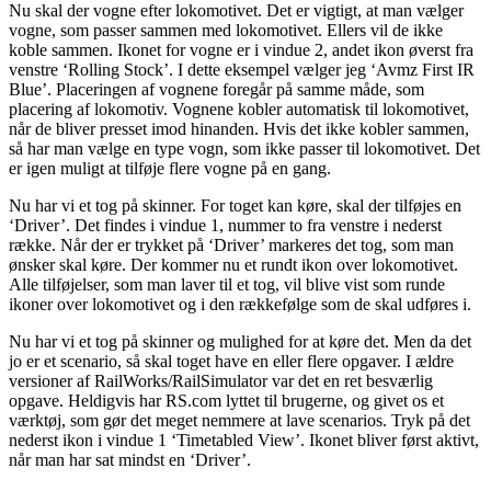
Nu skal der vogne efter lokomotivet. Det er vigtigt, at man vælger
vogne, som passer sammen med lokomotivet. Ellers vil de ikke
koble sammen. Ikonet for vogne er i vindue 2, andet ikon øverst fra
venstre ‘Rolling Stock’. I dette eksempel vælger jeg ‘Avmz First IR
Blue’. Placeringen af vognene foregår på samme måde, som
placering af lokomotiv. Vognene kobler automatisk til lokomotivet,
når de bliver presset imod hinanden. Hvis det ikke kobler sammen,
så har man vælge en type vogn, som ikke passer til lokomotivet. Det
er igen muligt at tilføje flere vogne på en gang.
Nu har vi et tog på skinner. For toget kan køre, skal der tilføjes en
‘Driver’. Det findes i vindue 1, nummer to fra venstre i nederst
række. Når der er trykket på ‘Driver’ markeres det tog, som man
ønsker skal køre. Der kommer nu et rundt ikon over lokomotivet.
Alle tilføjelser, som man laver til et tog, vil blive vist som runde
ikoner over lokomotivet og i den rækkefølge som de skal udføres i.
Nu har vi et tog på skinner og mulighed for at køre det. Men da det
jo er et scenario, så skal toget have en eller flere opgaver. I ældre
versioner af RailWorks/RailSimulator var det en ret besværlig
opgave. Heldigvis har RS.com lyttet til brugerne, og givet os et
værktøj, som gør det meget nemmere at lave scenarios. Tryk på det
nederst ikon i vindue 1 ‘Timetabled View’. Ikonet bliver først aktivt,
når man har sat mindst en ‘Driver’.