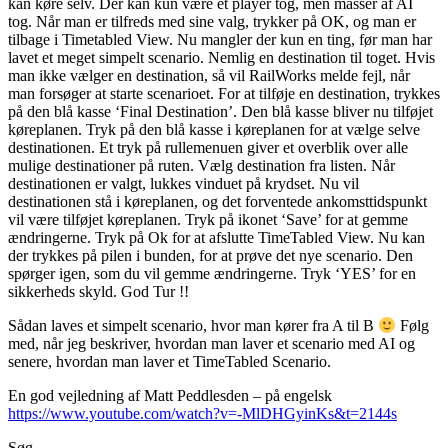
kan køre selv. Der kan kun være et player tog, men masser af AI
tog. Når man er tilfreds med sine valg, trykker på OK, og man er
tilbage i Timetabled View. Nu mangler der kun en ting, før man har
lavet et meget simpelt scenario. Nemlig en destination til toget. Hvis
man ikke vælger en destination, så vil RailWorks melde fejl, når
man forsøger at starte scenarioet. For at tilføje en destination, trykkes
på den blå kasse ‘Final Destination’. Den blå kasse bliver nu tilføjet
køreplanen. Tryk på den blå kasse i køreplanen for at vælge selve
destinationen. Et tryk på rullemenuen giver et overblik over alle
mulige destinationer på ruten. Vælg destination fra listen. Når
destinationen er valgt, lukkes vinduet på krydset. Nu vil
destinationen stå i køreplanen, og det forventede ankomsttidspunkt
vil være tilføjet køreplanen. Tryk på ikonet ‘Save’ for at gemme
ændringerne. Tryk på Ok for at afslutte TimeTabled View. Nu kan
der trykkes på pilen i bunden, for at prøve det nye scenario. Den
spørger igen, som du vil gemme ændringerne. Tryk ‘YES’ for en
sikkerheds skyld. God Tur !!
Sådan laves et simpelt scenario, hvor man kører fra A til B
Følg
med, når jeg beskriver, hvordan man laver et scenario med AI og
senere, hvordan man laver et TimeTabled Scenario.
En god vejledning af Matt Peddlesden – på engelsk
https://www.youtube.com/watch?v=-MlDHGyinKs&t=2144s
Søg