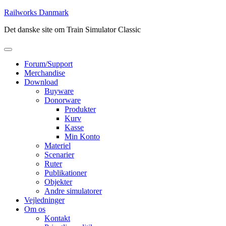
Skip
Railworks Danmark
to
Det danske site om Train Simulator Classic
content
Forum/Support
Merchandise
Download
Buyware
Donorware
Produkter
Kurv
Kasse
Min Konto
Materiel
Scenarier
Ruter
Publikationer
Objekter
Andre simulatorer
Vejledninger
Om os
Kontakt