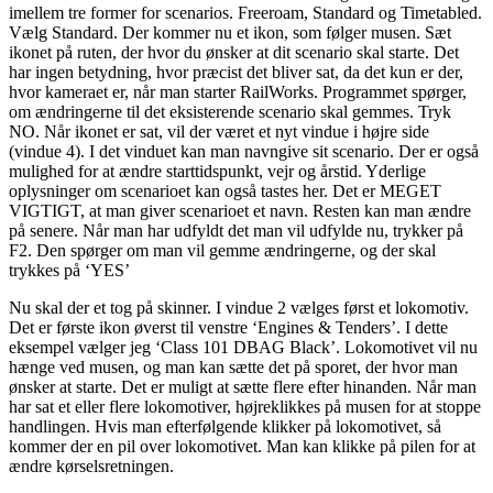
imellem tre former for scenarios. Freeroam, Standard og Timetabled.
Vælg Standard. Der kommer nu et ikon, som følger musen. Sæt
ikonet på ruten, der hvor du ønsker at dit scenario skal starte. Det
har ingen betydning, hvor præcist det bliver sat, da det kun er der,
hvor kameraet er, når man starter RailWorks.
Programmet spørger,
om ændringerne til det eksisterende scenario skal gemmes. Tryk
NO. Når ikonet er sat, vil der været et nyt vindue i højre side
(vindue 4). I det vinduet kan man navngive sit scenario. Der er også
mulighed for at ændre starttidspunkt, vejr og årstid. Yderlige
oplysninger om scenarioet kan også tastes her. Det er MEGET
VIGTIGT, at man giver scenarioet et navn. Resten kan man ændre
på senere. Når man har udfyldt det man vil udfylde nu, trykker på
F2. Den spørger om man vil gemme ændringerne, og der skal
trykkes på ‘YES’
Nu skal der et tog på skinner. I vindue 2 vælges først et lokomotiv.
Det er første ikon øverst til venstre ‘Engines & Tenders’. I dette
eksempel vælger jeg ‘Class 101 DBAG Black’. Lokomotivet vil nu
hænge ved musen, og man kan sætte det på sporet, der hvor man
ønsker at starte. Det er muligt at sætte flere efter hinanden. Når man
har sat et eller flere lokomotiver, højreklikkes på musen for at stoppe
handlingen. Hvis man efterfølgende klikker på lokomotivet, så
kommer der en pil over lokomotivet. Man kan klikke på pilen for at
ændre kørselsretningen.