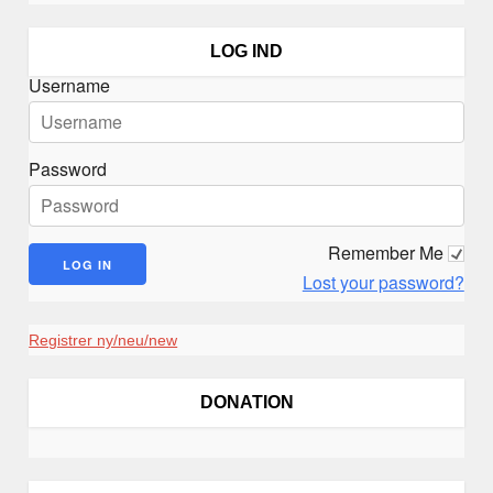
i
g
LOG IND
a
Username
t
i
o
Password
n
Remember Me
Lost your password?
Registrer ny/neu/new
DONATION