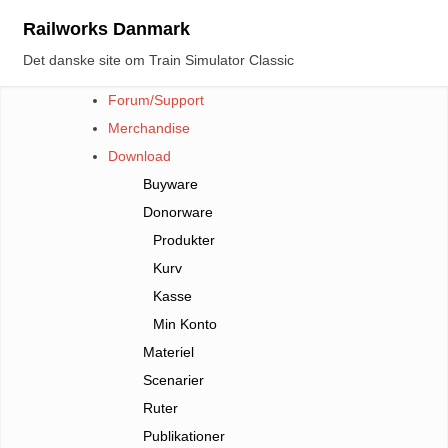
Skip
Railworks Danmark
to
Det danske site om Train Simulator Classic
content
Forum/Support
Merchandise
Download
Buyware
Donorware
Produkter
Kurv
Kasse
Min Konto
Materiel
Scenarier
Ruter
Publikationer