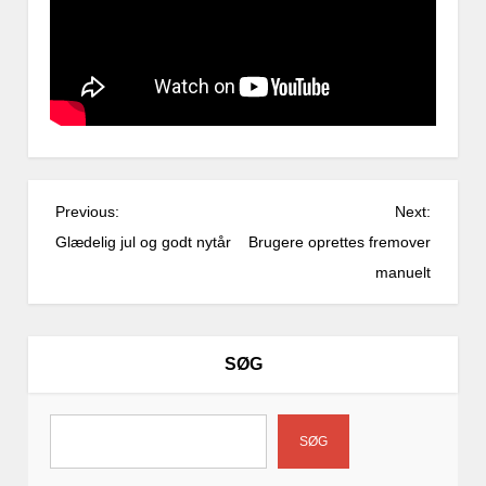
I
Previous:
Next:
n
Glædelig jul og godt nytår
Brugere oprettes fremover
d
manuelt
l
æ
g
SØG
s
n
a
SØG
v