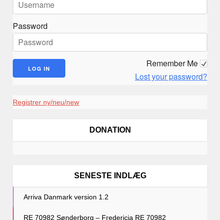
i
o
Password
n
Remember Me
Lost your password?
Registrer ny/neu/new
DONATION
SENESTE INDLÆG
Arriva Danmark version 1.2
RE 70982 Sønderborg – Fredericia RE 70982