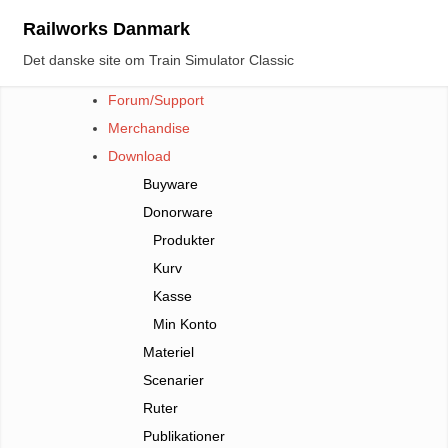
Skip
Railworks Danmark
to
Det danske site om Train Simulator Classic
content
Forum/Support
Merchandise
Download
Buyware
Donorware
Produkter
Kurv
Kasse
Min Konto
Materiel
Scenarier
Ruter
Publikationer