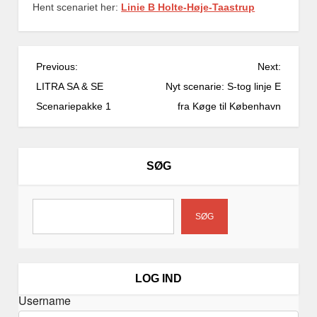
Hent scenariet her:
Linie B Holte-Høje-Taastrup
I
Previous:
Next:
n
LITRA SA & SE
Nyt scenarie: S-tog linje E
d
Scenariepakke 1
fra Køge til København
l
æ
g
SØG
s
n
a
SØG
v
i
g
LOG IND
a
Username
t