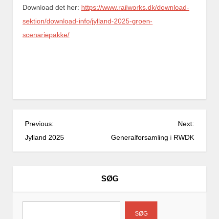
Download det her:
https://www.railworks.dk/download-
sektion/download-info/jylland-2025-groen-
scenariepakke/
I
Previous:
Next:
n
Jylland 2025
Generalforsamling i RWDK
d
l
æ
SØG
g
s
n
SØG