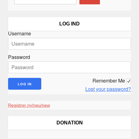
a
v
i
LOG IND
g
Username
a
t
i
Password
o
n
Remember Me
Lost your password?
Registrer ny/neu/new
DONATION