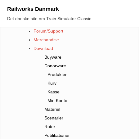
Skip
Railworks Danmark
to
Det danske site om Train Simulator Classic
content
Forum/Support
Merchandise
Download
Buyware
Donorware
Produkter
Kurv
Kasse
Min Konto
Materiel
Scenarier
Ruter
Publikationer