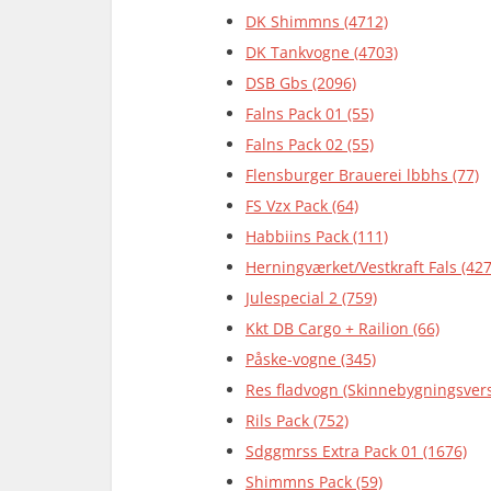
DK Shimmns (4712)
DK Tankvogne (4703)
DSB Gbs (2096)
Falns Pack 01 (55)
Falns Pack 02 (55)
Flensburger Brauerei lbbhs (77)
FS Vzx Pack (64)
Habbiins Pack (111)
Herningværket/Vestkraft Fals (427
Julespecial 2 (759)
Kkt DB Cargo + Railion (66)
Påske-vogne (345)
Res fladvogn (Skinnebygningsvers
Rils Pack (752)
Sdggmrss Extra Pack 01 (1676)
Shimmns Pack (59)