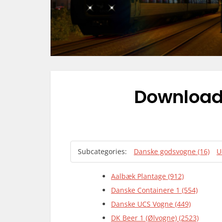
Downloa
Subcategories:
Danske godsvogne (16)
U
Aalbæk Plantage (912)
Danske Containere 1 (554)
Danske UCS Vogne (449)
DK Beer 1 (Ølvogne) (2523)