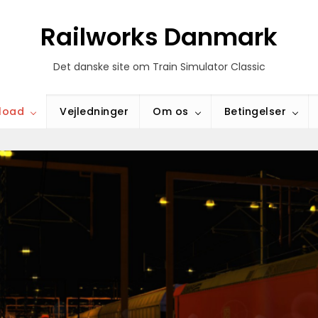
Railworks Danmark
Det danske site om Train Simulator Classic
load
Vejledninger
Om os
Betingelser