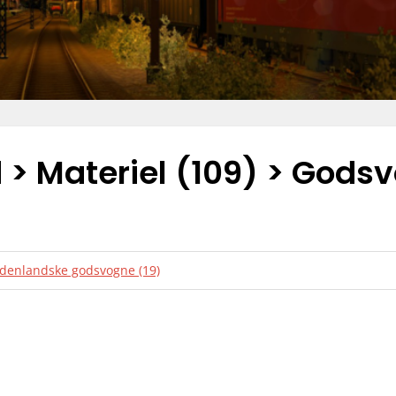
d
>
Materiel
(109) > Godsv
denlandske godsvogne (19)