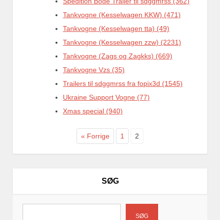
Spedition Bode Trailer til sdggmrss (362)
Tankvogne (Kesselwagen KKW) (471)
Tankvogne (Kesselwagen tta) (49)
Tankvogne (Kesselwagen zzw) (2231)
Tankvogne (Zags og Zagkks) (669)
Tankvogne Vzs (35)
Trailers til sdggmrss fra fopix3d (1545)
Ukraine Support Vogne (77)
Xmas special (940)
« Forrige
1
2
SØG
SØG