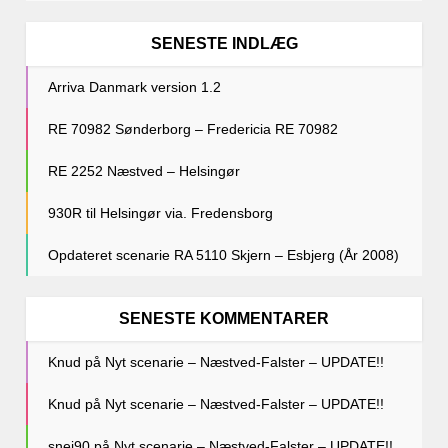
SENESTE INDLÆG
Arriva Danmark version 1.2
RE 70982 Sønderborg – Fredericia RE 70982
RE 2252 Næstved – Helsingør
930R til Helsingør via. Fredensborg
Opdateret scenarie RA 5110 Skjern – Esbjerg (År 2008)
SENESTE KOMMENTARER
Knud
på
Nyt scenarie – Næstved-Falster – UPDATE!!
Knud
på
Nyt scenarie – Næstved-Falster – UPDATE!!
snej90
på
Nyt scenarie – Næstved-Falster – UPDATE!!