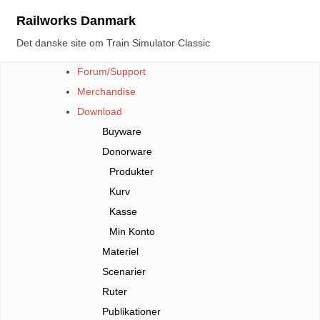
Skip
Railworks Danmark
to
Det danske site om Train Simulator Classic
content
Forum/Support
Merchandise
Download
Buyware
Donorware
Produkter
Kurv
Kasse
Min Konto
Materiel
Scenarier
Ruter
Publikationer