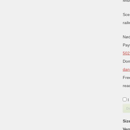
Mid
Sce
rail
Nød
Pay
502
Don
dan
Fre
rea
I
D
Siz
Ver