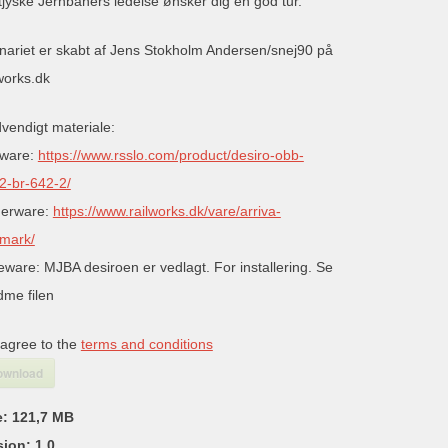
tjyske Jernbaners ledelse ønsker dig en god tur.
nariet er skabt af Jens Stokholm Andersen/snej90 på
works.dk
vendigt materiale:
ware:
https://www.rsslo.com/product/desiro-obb-
2-br-642-2/
erware:
https://www.railworks.dk/vare/arriva-
mark/
eware: MJBA desiroen er vedlagt. For installering. Se
dme filen
 agree to the
terms and conditions
ownload
e:
121,7 MB
sion:
1.0