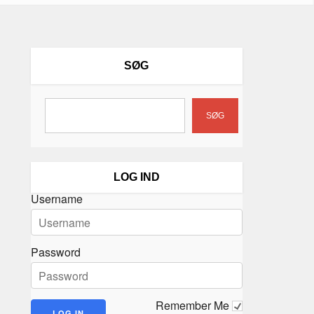
SØG
SØG
LOG IND
Username
Password
Remember Me