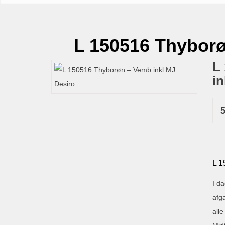
L 150516 Thyborø
L
in
L 1
I d
afg
alle