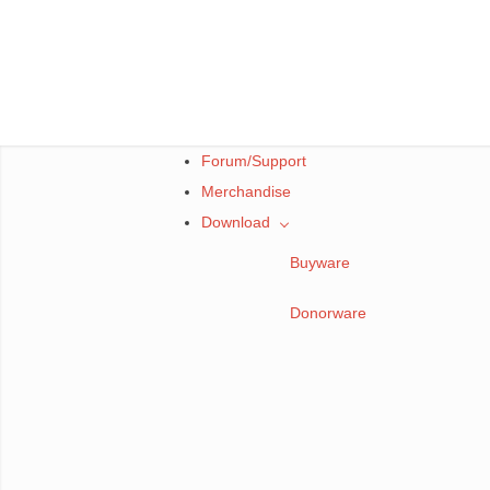
Skip
to
content
Forum/Support
Merchandise
Download
Buyware
Donorware