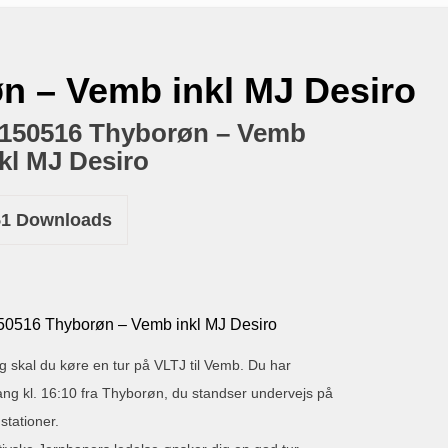
n – Vemb inkl MJ Desiro
 150516 Thyborøn – Vemb
kl MJ Desiro
51
Downloads
50516 Thyborøn – Vemb inkl MJ Desiro
ag skal du køre en tur på VLTJ til Vemb. Du har
ang kl. 16:10 fra Thyborøn, du standser undervejs på
 stationer.