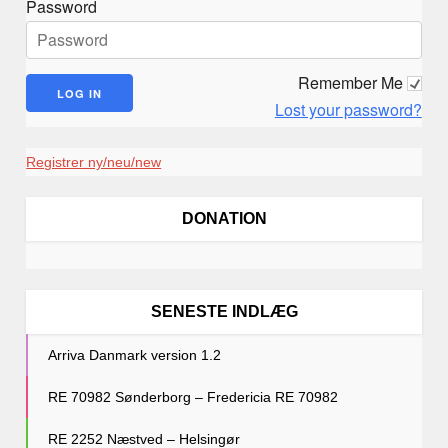
Password
g
Remember Me
Lost your password?
Registrer ny/neu/new
DONATION
SENESTE INDLÆG
Arriva Danmark version 1.2
RE 70982 Sønderborg – Fredericia RE 70982
RE 2252 Næstved – Helsingør