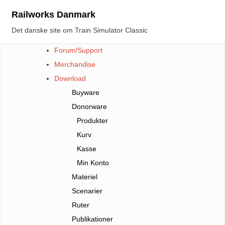
Skip
Railworks Danmark
to
Det danske site om Train Simulator Classic
content
Forum/Support
Merchandise
Download
Buyware
Donorware
Produkter
Kurv
Kasse
Min Konto
Materiel
Scenarier
Ruter
Publikationer